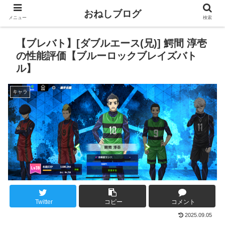
おねしブログ
メニュー
検索
【ブレバト】[ダブルエース(兄)] 鰐間 淳壱
の性能評価【ブルーロックブレイズバト
ル】
キャラ
Twitter
コピー
コメント
2025.09.05