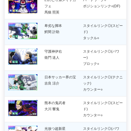
ののしり系メイドカ
ハードワーク○
フェ
ポジションリンク○(DF)
馬狼 照英
卑劣な脚本
スタイルリンク◎(スピー
鰐間 計助
ド)
タックル○
守護神伊右
スタイルリンク◎(パワ
衛門 送人
ー)
ブロック○
日本サッカー界の宝
スタイルリンク◎(テクニ
吉良 涼介
ック)
カウンター○
熊本の鬼武者
スタイルリンク◎(スピー
大川 響鬼
ド)
カウンター○
光放つ超新星
スタイルリンク◎(パワ