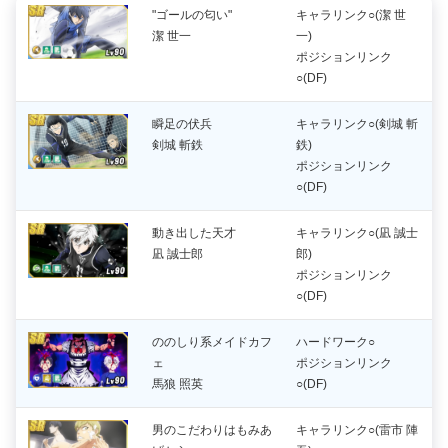
"ゴールの匂い"
キャラリンク○(潔 世
潔 世一
一)
ポジションリンク
○(DF)
瞬足の伏兵
キャラリンク○(剣城 斬
剣城 斬鉄
鉄)
ポジションリンク
○(DF)
動き出した天才
キャラリンク○(凪 誠士
凪 誠士郎
郎)
ポジションリンク
○(DF)
ののしり系メイドカフ
ハードワーク○
ェ
ポジションリンク
馬狼 照英
○(DF)
男のこだわりはもみあ
キャラリンク○(雷市 陣