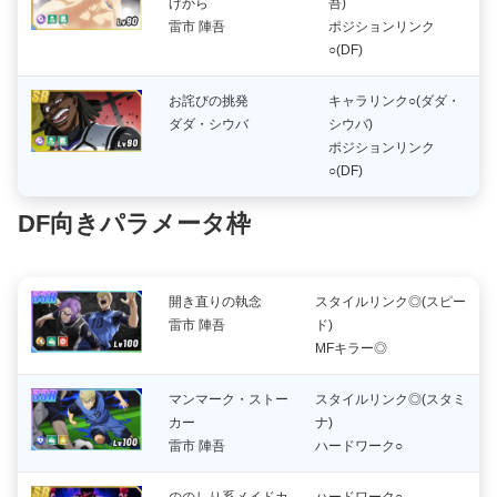
げから
吾)
雷市 陣吾
ポジションリンク
○(DF)
お詫びの挑発
キャラリンク○(ダダ・
ダダ・シウバ
シウバ)
ポジションリンク
○(DF)
DF向きパラメータ枠
開き直りの執念
スタイルリンク◎(スピー
雷市 陣吾
ド)
MFキラー◎
マンマーク・ストー
スタイルリンク◎(スタミ
カー
ナ)
雷市 陣吾
ハードワーク○