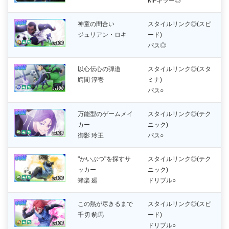
MFキラー◎
神童の間合い
スタイルリンク◎(スピ
ジュリアン・ロキ
ード)
パス◎
以心伝心の弾道
スタイルリンク◎(スタ
鰐間 淳壱
ミナ)
パス○
万能型のゲームメイ
スタイルリンク◎(テク
カー
ニック)
御影 玲王
パス○
"かいぶつ"を探すサ
スタイルリンク◎(テク
ッカー
ニック)
蜂楽 廻
ドリブル○
この熱が尽きるまで
スタイルリンク◎(スピ
千切 豹馬
ード)
ドリブル○