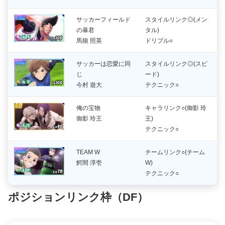
サッカーフィールド
スタイルリンク◎(メン
の暴君
タル)
馬狼 照英
ドリブル○
サッカーは恋愛に同
スタイルリンク◎(スピ
じ
ード)
今村 遊大
テクニック○
俺の宝物
キャラリンク○(御影 玲
御影 玲王
王)
テクニック○
TEAM W
チームリンク○(チーム
鰐間 淳壱
W)
テクニック○
ポジション
リンク枠（DF）