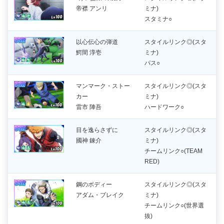
帝襟 アンリ
ミナ)
スタミナ○
以心伝心の弾道
スタイルリンク◎(スタ
鰐間 淳壱
ミナ)
パス○
マンマーク・ストー
スタイルリンク◎(スタ
カー
ミナ)
雷市 陣吾
ハードワーク○
目を逸らさずに
スタイルリンク◎(スタ
國神 錬介
ミナ)
チームリンク○(TEAM
RED)
鋼のボディー
スタイルリンク◎(スタ
アダム・ブレイク
ミナ)
チームリンク○(世界選
抜)