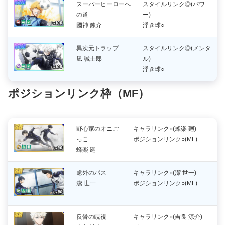
スーパーヒーローへ
スタイルリンク◎(パワ
の道
ー)
國神 錬介
浮き球○
異次元トラップ
スタイルリンク◎(メンタ
凪 誠士郎
ル)
浮き球○
ポジションリンク枠（MF）
野心家のオニご
キャラリンク○(蜂楽 廻)
っこ
ポジションリンク○(MF)
蜂楽 廻
慮外のパス
キャラリンク○(潔 世一)
潔 世一
ポジションリンク○(MF)
反骨の睍視
キャラリンク○(吉良 涼介)