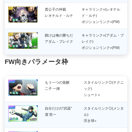
貴公子の仲裁
キャラリンク○(レオナル
レオナルド・ルナ
ド・ルナ)
ポジションリンク○(FW)
賭けは俺の勝ちだ
キャラリンク○(アダム・ブ
アダム・ブレイク
レイク)
ポジションリンク○(FW)
FW向きパラメータ枠
もう一つの覚醒
スタイルリンク◎(テクニ
二子 一揮
ック)
シュート○
自分だけの"武器"
スタイルリンク◎(メンタ
潔 世一
ル)
浮き球○