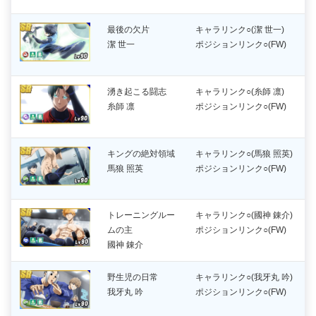
最後の欠片
キャラリンク○(潔 世一)
潔 世一
ポジションリンク○(FW)
湧き起こる闘志
キャラリンク○(糸師 凛)
糸師 凛
ポジションリンク○(FW)
キングの絶対領域
キャラリンク○(馬狼 照英)
馬狼 照英
ポジションリンク○(FW)
トレーニングルー
キャラリンク○(國神 錬介)
ムの主
ポジションリンク○(FW)
國神 錬介
野生児の日常
キャラリンク○(我牙丸 吟)
我牙丸 吟
ポジションリンク○(FW)