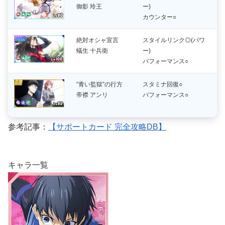
御影 玲王
ー)
カウンター○
絶対オシャ宣言
スタイルリンク◎(パワ
蟻生 十兵衛
ー)
パフォーマンス○
”青い監獄”の行方
スタミナ回復○
帝襟 アンリ
パフォーマンス○
参考記事：
【サポートカード 完全攻略DB】
キャラ一覧