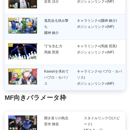
吉良 涼介
ポジションリンク○(MF)
鬼気迫る挟み撃
キャラリンク○(國神 錬介)
ち
ポジションリンク○(MF)
國神 錬介
"1"を生む力
キャラリンク○(馬狼 照英)
馬狼 照英
ポジションリンク○(MF)
Kawaiiを求めて
キャラリンク○(パブロ・カバ
パブロ・カバソ
ソス)
ス
ポジションリンク○(MF)
MF向きパラメータ枠
開き直りの執念
スタイルリンク◎(スピ
雷市 陣吾
ード)