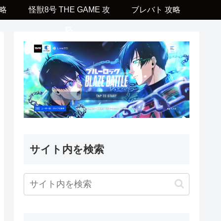
略
怪獣8号 THE GAME 攻
ブレバト 攻略
略
サイト内を検索