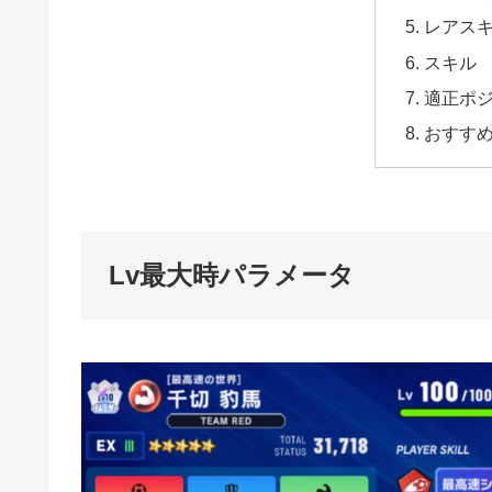
レアス
スキル
適正ポ
おすす
Lv最大時パラメータ