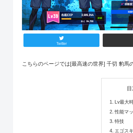
Twitter
こちらのページでは[最高速の世界] 千切 豹
目
Lv最大
性能マ
特技
エゴス