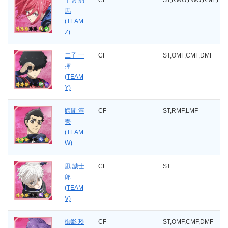
千切 豹
CF
ST,RWG,LWG,RMF,LMF
馬
(TEAM
Z)
二子 一
CF
ST,OMF,CMF,DMF
揮
(TEAM
Y)
鰐間 淳
CF
ST,RMF,LMF
壱
(TEAM
W)
凪 誠士
CF
ST
郎
(TEAM
V)
御影 玲
CF
ST,OMF,CMF,DMF