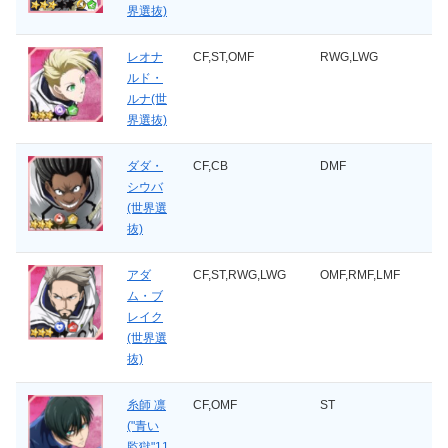
界選抜)
レオナ
CF,ST,OMF
RWG,LWG
ルド・
ルナ(世
界選抜)
ダダ・
CF,CB
DMF
シウバ
(世界選
抜)
アダ
CF,ST,RWG,LWG
OMF,RMF,LMF
ム・ブ
レイク
(世界選
抜)
糸師 凛
CF,OMF
ST
("青い
監獄"11