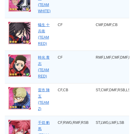
(TEAM
WHITE)
蟻生 十
CF
CMF,DMF,CB
兵衛
(TEAM
RED)
時光 青
CF
RMF,LMF,CMF,DMF,RS
志
(TEAM
RED)
雷市 陣
CF,CB
ST,CMF,DMF,RSB,LSB
五
(TEAM
Z)
千切 豹
CF,RWG,RMF,RSB
ST,LWG,LMF,LSB
馬