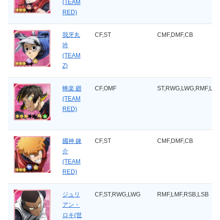
(TEAM
RED)
我牙丸
CF,ST
CMF,DMF,CB
吟
(TEAM
Z)
蜂楽 廻
CF,OMF
ST,RWG,LWG,RMF,LM
(TEAM
RED)
國神 錬
CF,ST
CMF,DMF,CB
介
(TEAM
RED)
ジュリ
CF,ST,RWG,LWG
RMF,LMF,RSB,LSB
アン・
ロキ(世