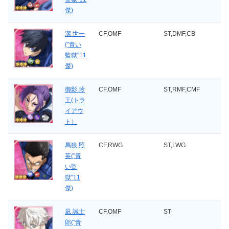
傑)
潔 世一
CF,OMF
ST,DMF,CB
("青い
監獄"11
傑)
御影 玲
CF,OMF
ST,RMF,CMF
王(トラ
イアウ
ト）
馬狼 照
CF,RWG
ST,LWG
英("青
い監
獄"11
傑)
凪 誠士
CF,OMF
ST
郎("青