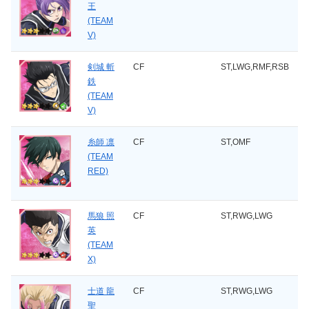
王
(TEAM
V)
剣城 斬
CF
ST,LWG,RMF,RSB
鉄
(TEAM
V)
糸師 凛
CF
ST,OMF
(TEAM
RED)
馬狼 照
CF
ST,RWG,LWG
英
(TEAM
X)
士道 龍
CF
ST,RWG,LWG
聖