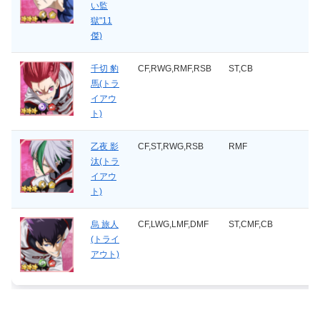
い監
獄"11
傑)
千切 豹
CF,RWG,RMF,RSB
ST,CB
馬(トラ
イアウ
ト)
乙夜 影
CF,ST,RWG,RSB
RMF
汰(トラ
イアウ
ト)
烏 旅人
CF,LWG,LMF,DMF
ST,CMF,CB
(トライ
アウト)