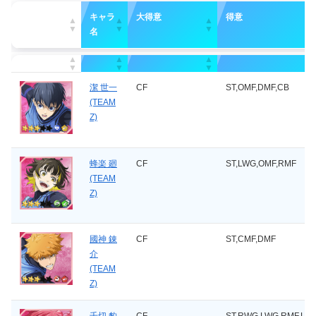
キャラ
大得意
得意
名
キャラ
大得意
得意
名
潔 世一
CF
ST,OMF,DMF,CB
(TEAM
Z)
蜂楽 廻
CF
ST,LWG,OMF,RMF
(TEAM
Z)
國神 錬
CF
ST,CMF,DMF
介
(TEAM
Z)