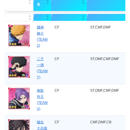
名
キャラ
大得意
得意
名
國神
CF
ST,CMF,DMF
錬介
(TEAM
Z)
二子
CF
ST,OMF,CMF,DMF
一揮
(TEAM
Y)
御影
CF
ST,OMF,CMF,DMF
玲王
(TEAM
V)
蟻生
CF
CMF,DMF,CB
十兵衛