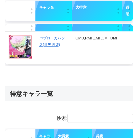
キャラ名
大得意
得
意
キャラ名
大得意
得
意
パブロ・カバソ
OMD,RMF,LMF,CMF,DMF
ス(世界選抜)
得意キャラ一覧
検索:
キャラ
大得意
得意