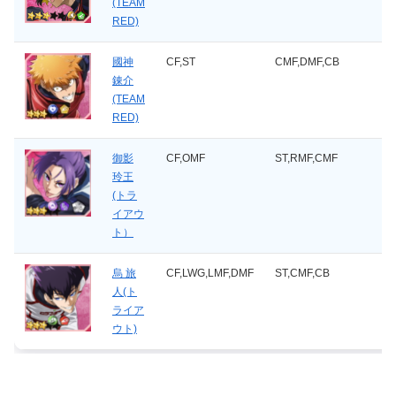
(TEAM
RED)
國神
CF,ST
CMF,DMF,CB
錬介
(TEAM
RED)
御影
CF,OMF
ST,RMF,CMF
玲王
(トラ
イアウ
ト）
烏 旅
CF,LWG,LMF,DMF
ST,CMF,CB
人(ト
ライア
ウト)