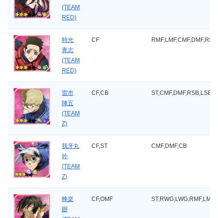
(TEAM
RED)
時光
CF
RMF,LMF,CMF,DMF,RSB
青志
(TEAM
RED)
雷市
CF,CB
ST,CMF,DMF,RSB,LSB
陣五
(TEAM
Z)
我牙丸
CF,ST
CMF,DMF,CB
吟
(TEAM
Z)
蜂楽
CF,OMF
ST,RWG,LWG,RMF,LMF,
廻