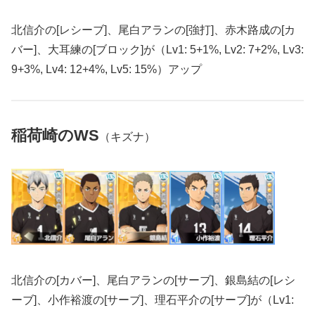
北信介の[レシーブ]、尾白アランの[強打]、赤木路成の[カ
バー]、大耳練の[ブロック]が（Lv1: 5+1%, Lv2: 7+2%, Lv3:
9+3%, Lv4: 12+4%, Lv5: 15%）アップ
稲荷崎のWS
（キズナ）
北信介の[カバー]、尾白アランの[サーブ]、銀島結の[レシ
ーブ]、小作裕渡の[サーブ]、理石平介の[サーブ]が（Lv1: