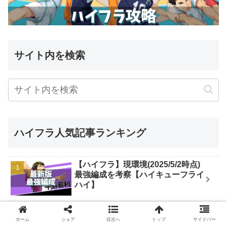
サイト内を検索
ハイフラ人気記事ランキング
【ハイフラ】現環境(2025/5/2時点)
最強編成を考察【ハイキューフライ
ハイ】
【ハイフラ】各種ガチャ仕様のまと
め【ハイキューフライハイ】
ホーム
シェア
目次へ
トップ
サイドバー