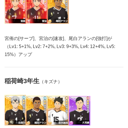
宮侑の[サーブ]、宮治の[速攻]、尾白アランの[強打]が
（Lv1: 5+1%, Lv2: 7+2%, Lv3: 9+3%, Lv4: 12+4%, Lv5:
15%）アップ
稲荷崎3年生
（キズナ）