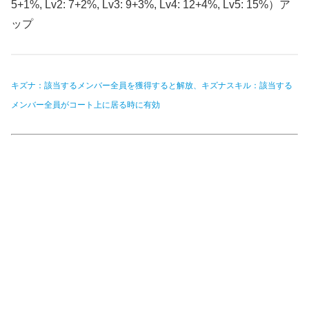
5+1%, Lv2: 7+2%, Lv3: 9+3%, Lv4: 12+4%, Lv5: 15%）ア
ップ
キズナ：該当するメンバー全員を獲得すると解放、キズナスキル：該当する
メンバー全員がコート上に居る時に有効