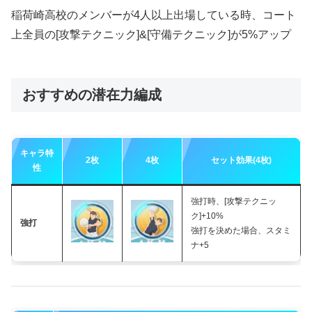
稲荷崎高校のメンバーが4人以上出場している時、コート
上全員の[攻撃テクニック]&[守備テクニック]が5%アップ
おすすめの潜在力編成
キャラ特
2枚
4枚
セット効果(4枚)
性
強打時、[攻撃テクニッ
ク]+10%
強打
強打を決めた場合、スタミ
ナ+5