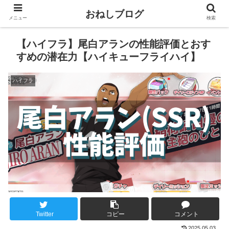
おねしブログ
メニュー
検索
【ハイフラ】尾白アランの性能評価とおす
すめの潜在力【ハイキューフライハイ】
ハイフラ
Twitter
コピー
コメント
2025.05.03