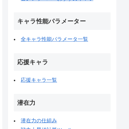
キャラ性能パラメーター
全キャラ性能パラメータ一覧
応援キャラ
応援キャラ一覧
潜在力
潜在力の仕組み