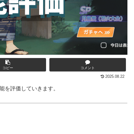
コピー
コメント
2025.08.22
の性能を評価していきます。