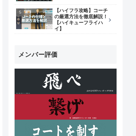
【ハイフラ攻略】コーチ
の厳選方法を徹底解説！
【ハイキューフライハ
イ】
メンバー評価