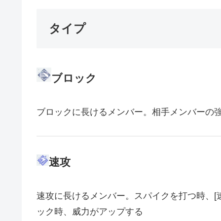
タイプ
ブロック
ブロックに長けるメンバー。相手メンバーの
速攻
速攻に長けるメンバー。スパイクを打つ時、[
ック時、威力がアップする