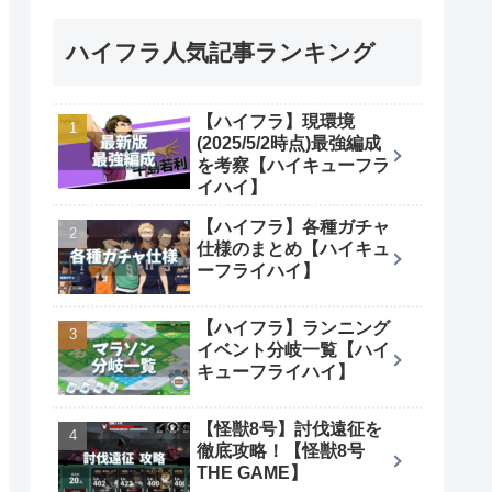
ハイフラ人気記事ランキング
【ハイフラ】現環境
(2025/5/2時点)最強編成
を考察【ハイキューフラ
イハイ】
【ハイフラ】各種ガチャ
仕様のまとめ【ハイキュ
ーフライハイ】
【ハイフラ】ランニング
イベント分岐一覧【ハイ
キューフライハイ】
【怪獣8号】討伐遠征を
徹底攻略！【怪獣8号
THE GAME】