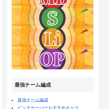
最強チーム編成
最強チーム編成
ピンチサーバーおすすめキャラ