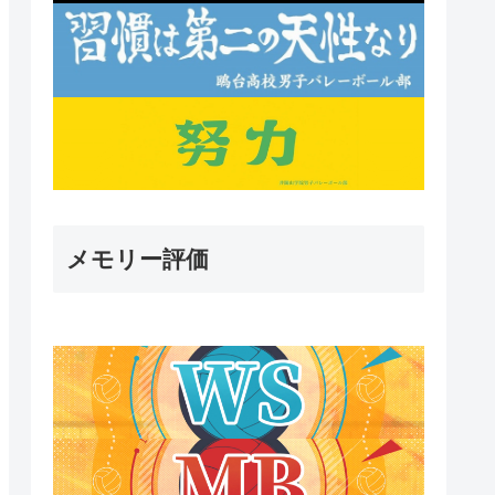
メモリー評価